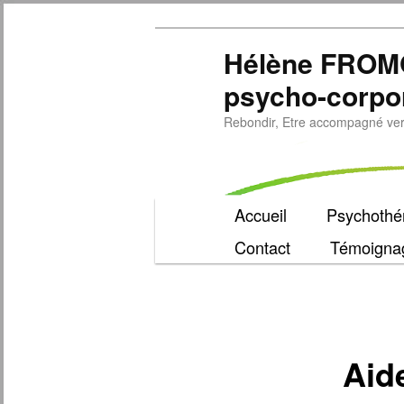
Hélène FROM
psycho-corpo
Rebondir, Etre accompagné vers 
Menu
Accueil
Psychothér
Aller
principal
Contact
Témoigna
au
contenu
principal
Aid