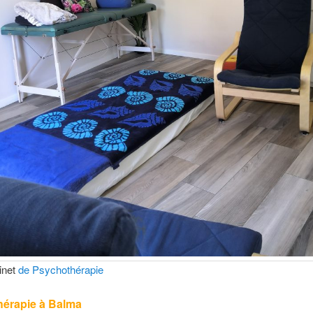
inet
de Psychothérapie
érapie à Balma