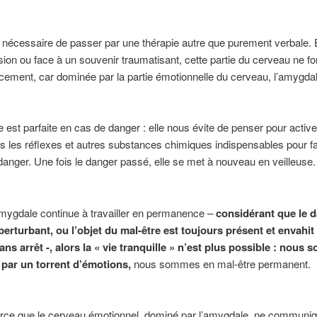
rs nécessaire de passer par une thérapie autre que purement verbale. E
ion ou face à un souvenir traumatisant, cette partie du cerveau ne f
acement, car dominée par la partie émotionnelle du cerveau, l’amygdal
 est parfaite en cas de danger : elle nous évite de penser pour active
ous les réflexes et autres substances chimiques indispensables pour fa
 danger. Une fois le danger passé, elle se met à nouveau en veilleuse.
amygdale continue à travailler en permanence –
considérant que le d
erturbant, ou l’objet du mal-être est toujours présent et envahit 
ns arrêt -, alors la « vie tranquille » n’est plus possible : nous
par un torrent d’émotions,
nous sommes en mal-être permanent.
arce que le cerveau émotionnel, dominé par l’amygdale, ne communiq