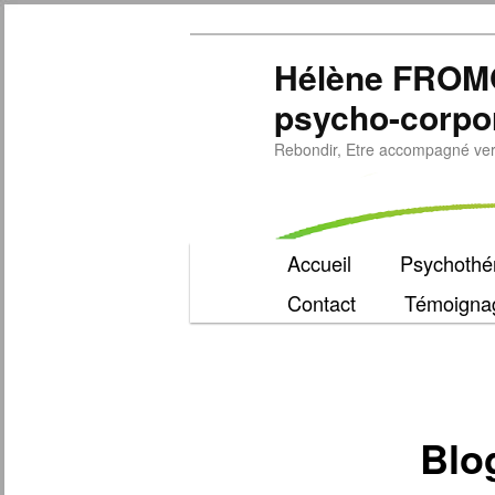
Hélène FROM
psycho-corpo
Rebondir, Etre accompagné vers 
Menu
Accueil
Psychothér
Aller
principal
Contact
Témoigna
au
contenu
principal
Blo