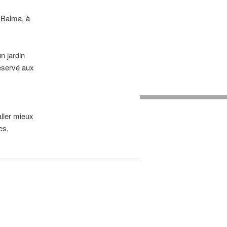
 Balma, à
n jardin
réservé aux
aller mieux
es,