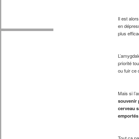
Il est alo
en dépress
plus effic
L’amygdale
priorité t
ou fuir ce
Mais si l’
souvenir p
cerveau sa
emportés 
Tout ça p