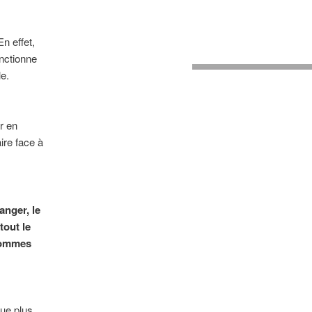
n effet,
onctionne
e.
r en
ire face à
anger, le
tout le
 sommes
ue plus