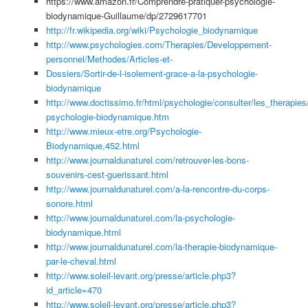
https://www.amazon.fr/Comprendre-pratiquer-psychologie-
biodynamique-Guillaume/dp/2729617701
http://fr.wikipedia.org/wiki/Psychologie_biodynamique
http://www.psychologies.com/Therapies/Developpement-
personnel/Methodes/Articles-et-
Dossiers/Sortir-de-l-isolement-grace-a-la-psychologie-
biodynamique
http://www.doctissimo.fr/html/psychologie/consulter/les_therapies
psychologie-biodynamique.htm
http://www.mieux-etre.org/Psychologie-
Biodynamique,452.html
http://www.journaldunaturel.com/retrouver-les-bons-
souvenirs-cest-guerissant.html
http://www.journaldunaturel.com/a-la-rencontre-du-corps-
sonore.html
http://www.journaldunaturel.com/la-psychologie-
biodynamique.html
http://www.journaldunaturel.com/la-therapie-biodynamique-
par-le-cheval.html
http://www.soleil-levant.org/presse/article.php3?
id_article=470
http://www.soleil-levant.org/presse/article.php3?