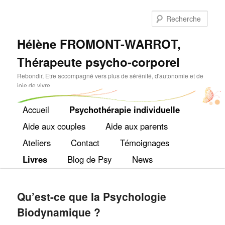
Rech
Hélène FROMONT-WARROT,
Thérapeute psycho-corporel
Rebondir, Etre accompagné vers plus de sérénité, d'autonomie et de
joie de vivre.
Menu
Accueil
Psychothérapie individuelle
Aller
principal
Aide aux couples
Aide aux parents
au
Ateliers
Contact
Témoignages
contenu
Livres
Blog de Psy
News
principal
Qu’est-ce que la Psychologie
Biodynamique ?