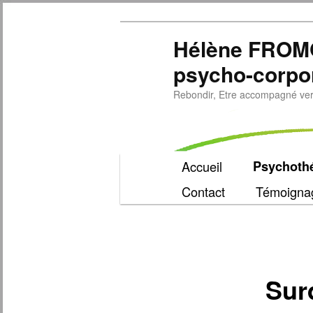
Hélène FROM
psycho-corpo
Rebondir, Etre accompagné vers 
Menu
Accueil
Psychothé
Aller
principal
Contact
Témoigna
au
contenu
principal
Sur