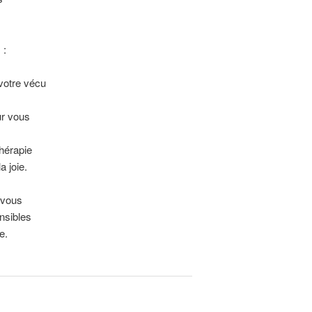
 :
votre vécu
ur vous
hérapie
a joie.
 vous
nsibles
e.