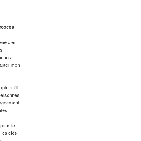
écoces
ené bien
es
sonnes
dapter mon
pte qu’il
s personnes
pagnement
ités.
e pour les
 les clés
s