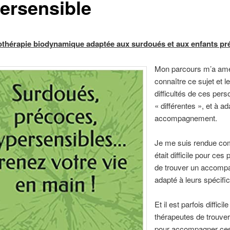
ersensible
thérapie biodynamique adaptée aux surdoués et aux enfants pr
Mon parcours m’a am
connaître ce sujet et l
difficultés de ces per
« différentes », et à a
accompagnement.
Je me suis rendue com
était difficile pour ce
de trouver un accom
adapté à leurs spécific
Et il est parfois difficil
thérapeutes de trouver
pour accompagner ce