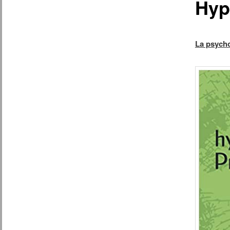
Hyp
La psycho